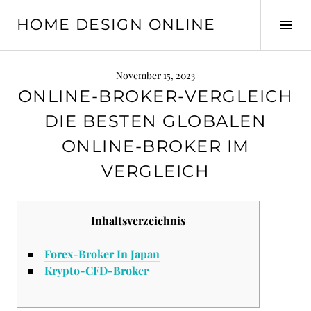
Springe
HOME DESIGN ONLINE
zum
Seit
Inhalt
ums
November 15, 2023
ONLINE-BROKER-VERGLEICH
DIE BESTEN GLOBALEN
ONLINE-BROKER IM
VERGLEICH
Inhaltsverzeichnis
Forex-Broker In Japan
Krypto-CFD-Broker